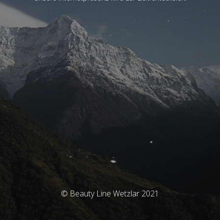
© Beauty Line Wetzlar 2021