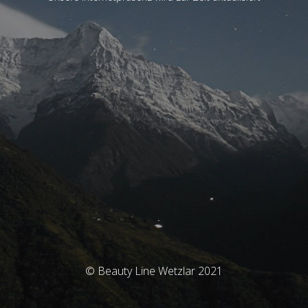
© Beauty Line Wetzlar 2021