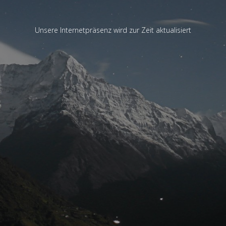
Unsere Internetpräsenz wird zur Zeit aktualisiert