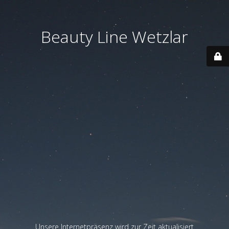
Beauty Line Wetzlar
Unsere Internetpräsenz wird zur Zeit aktualisiert