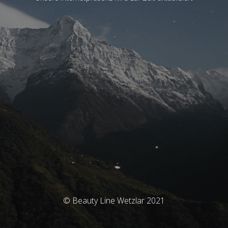
© Beauty Line Wetzlar 2021