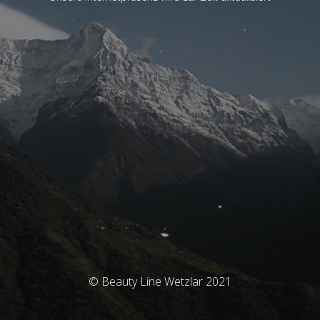
© Beauty Line Wetzlar 2021