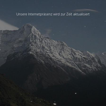
Unsere Internetpräsenz wird zur Zeit aktualisiert