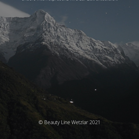
© Beauty Line Wetzlar 2021