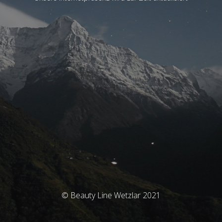
© Beauty Line Wetzlar 2021