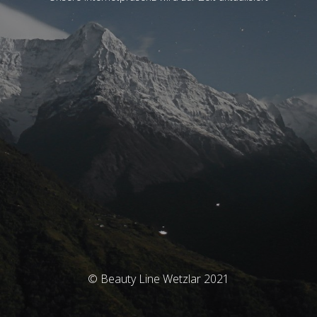
© Beauty Line Wetzlar 2021