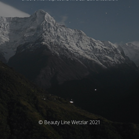
© Beauty Line Wetzlar 2021