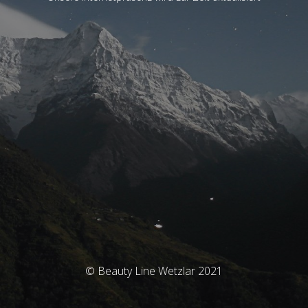
© Beauty Line Wetzlar 2021