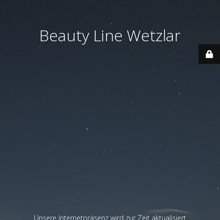
Beauty Line Wetzlar
Unsere Internetpräsenz wird zur Zeit aktualisiert