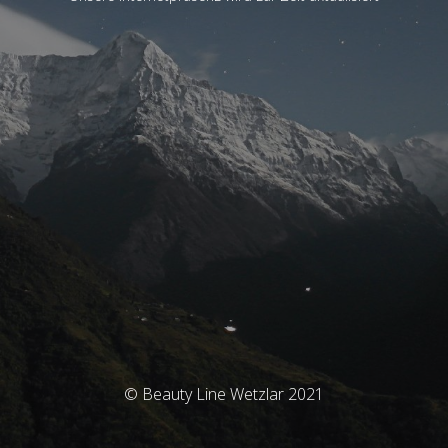
© Beauty Line Wetzlar 2021