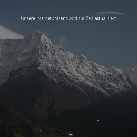
Unsere Internetpräsenz wird zur Zeit aktualisiert