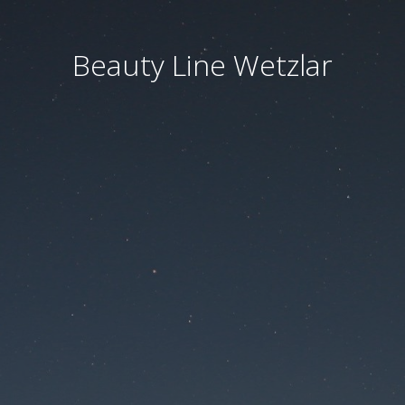
Beauty Line Wetzlar