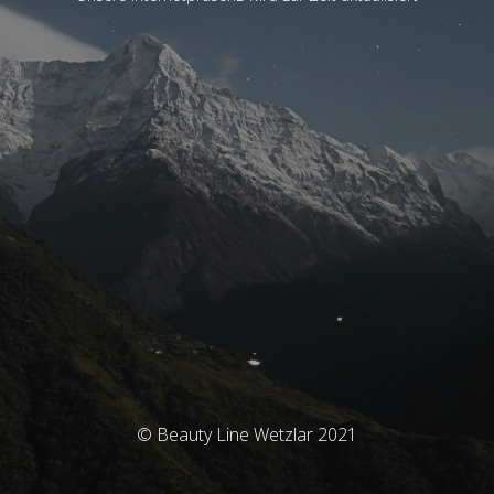
© Beauty Line Wetzlar 2021